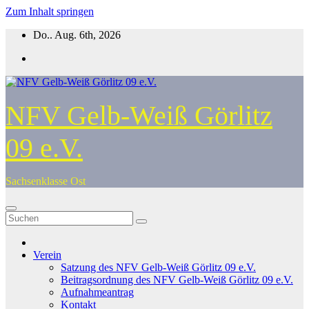
Zum Inhalt springen
Do.. Aug. 6th, 2026
NFV Gelb-Weiß Görlitz
09 e.V.
Sachsenklasse Ost
Verein
Satzung des NFV Gelb-Weiß Görlitz 09 e.V.
Beitragsordnung des NFV Gelb-Weiß Görlitz 09 e.V.
Aufnahmeantrag
Kontakt