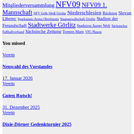
NFV09
NFV09 1.
Mitgliederversammlung
Mannschaft
Niederschlesien
Slovan
Rückzug
NFV Gelb-Weiß Görlitz
Liberec
Stadion der
Sparkassen-Arena Oberlausitz
Staatsanwaltschaft Görlitz
Stadtwerke Görlitz
Freundschaft
Staduion Junge Welt
Sächsischer
Sächsische Zeitung
Torsten Marx
Fußballverband
VFC Plauen
You missed
Verein
Neuwahl des Vorstandes
17. Januar 2026
Verein
Guten Rutsch!
31. Dezember 2025
Verein
Dixie-Dörner Gedenkturnier 2025