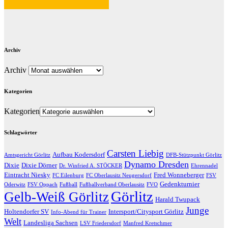
Archiv
Archiv
Kategorien
Kategorien
Schlagwörter
Carsten Liebig
Aufbau Kodersdorf
Amtsgericht Görlitz
DFB-Stützpunkt Görlitz
Dynamo Dresden
Dixie
Dixie Dörner
Dr. Winfried A. STÖCKER
Ehrennadel
Eintracht Niesky
Fred Wonneberger
FC Eilenburg
FC Oberlausitz Neugersdorf
FSV
Gedenkturnier
Oderwitz
FSV Oppach
Fußball
Fußballverband Oberlausitz
FVO
Görlitz
Gelb-Weiß Görlitz
Harald Twupack
Junge
Holtendorfer SV
Intersport/Citysport Görlitz
Info-Abend für Trainer
Welt
Landesliga Sachsen
LSV Friedersdorf
Manfred Kretschmer