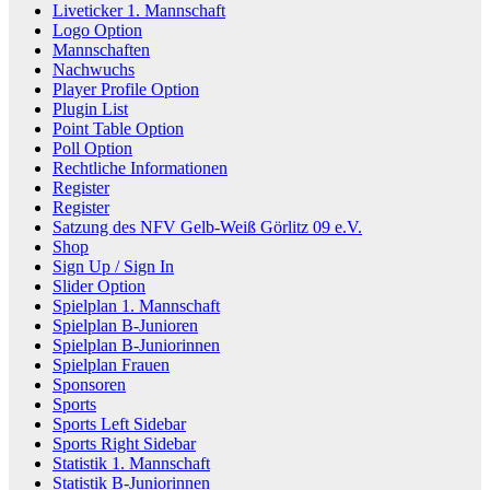
Liveticker 1. Mannschaft
Logo Option
Mannschaften
Nachwuchs
Player Profile Option
Plugin List
Point Table Option
Poll Option
Rechtliche Informationen
Register
Register
Satzung des NFV Gelb-Weiß Görlitz 09 e.V.
Shop
Sign Up / Sign In
Slider Option
Spielplan 1. Mannschaft
Spielplan B-Junioren
Spielplan B-Juniorinnen
Spielplan Frauen
Sponsoren
Sports
Sports Left Sidebar
Sports Right Sidebar
Statistik 1. Mannschaft
Statistik B-Juniorinnen