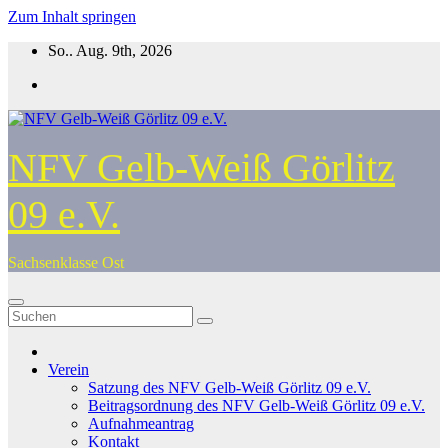
Zum Inhalt springen
So.. Aug. 9th, 2026
NFV Gelb-Weiß Görlitz
09 e.V.
Sachsenklasse Ost
Verein
Satzung des NFV Gelb-Weiß Görlitz 09 e.V.
Beitragsordnung des NFV Gelb-Weiß Görlitz 09 e.V.
Aufnahmeantrag
Kontakt