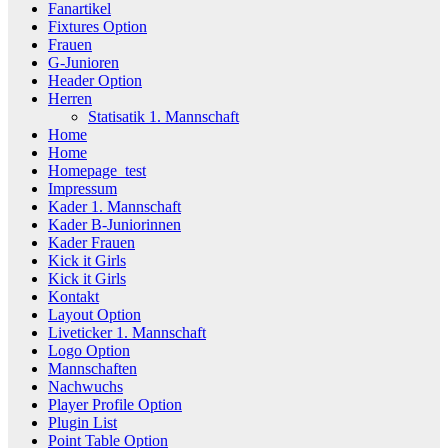
Fanartikel
Fixtures Option
Frauen
G-Junioren
Header Option
Herren
Statisatik 1. Mannschaft
Home
Home
Homepage_test
Impressum
Kader 1. Mannschaft
Kader B-Juniorinnen
Kader Frauen
Kick it Girls
Kick it Girls
Kontakt
Layout Option
Liveticker 1. Mannschaft
Logo Option
Mannschaften
Nachwuchs
Player Profile Option
Plugin List
Point Table Option