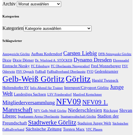
Archiv
Kategorien
Kategorien
Schlagwörter
Carsten Liebig
Aufbau Kodersdorf
Amtsgericht Görlitz
DFB-Stützpunkt Görlitz
Dynamo Dresden
Dixie
Dixie Dörner
Dr. Winfried A. STÖCKER
Ehrennadel
Eintracht Niesky
Fred Wonneberger
FC Eilenburg
FC Oberlausitz Neugersdorf
FSV
Gedenkturnier
Oderwitz
FSV Oppach
Fußball
Fußballverband Oberlausitz
FVO
Görlitz
Gelb-Weiß Görlitz
Harald Twupack
Junge
Holtendorfer SV
Intersport/Citysport Görlitz
Info-Abend für Trainer
Welt
Landesliga Sachsen
LSV Friedersdorf
Manfred Kretschmer
NFV09
NFV09 1.
Mitgliederversammlung
Mannschaft
Niederschlesien
Slovan
Rückzug
NFV Gelb-Weiß Görlitz
Liberec
Stadion der
Sparkassen-Arena Oberlausitz
Staatsanwaltschaft Görlitz
Stadtwerke Görlitz
Freundschaft
Staduion Junge Welt
Sächsischer
Sächsische Zeitung
Torsten Marx
Fußballverband
VFC Plauen