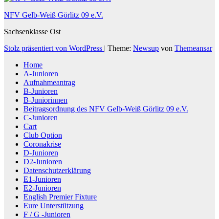
NFV Gelb-Weiß Görlitz 09 e.V.
Sachsenklasse Ost
Stolz präsentiert von WordPress
|
Theme:
Newsup
von
Themeansar
Home
A-Junioren
Aufnahmeantrag
B-Junioren
B-Juniorinnen
Beitragsordnung des NFV Gelb-Weiß Görlitz 09 e.V.
C-Junioren
Cart
Club Option
Coronakrise
D-Junioren
D2-Junioren
Datenschutzerklärung
E1-Junioren
E2-Junioren
English Premier Fixture
Eure Unterstützung
F / G -Junioren